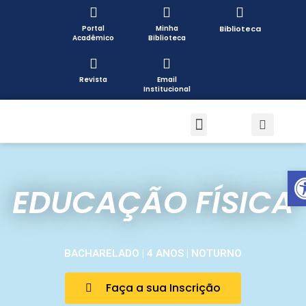
Portal
Minha
Biblioteca
Acadêmico
Biblioteca
Revista
Email
Institucional
Pós-graduação
Formas de Ingresso
Pesquisa e Extensão
Open toolbar
EDUCAÇÃO FÍSICA
BACHARELADO | 4 ANOS | NOTURNO
Faça a sua Inscrição