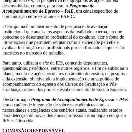
integrados à IES, na perspectiva de agregá-los às ações por ela
desenvolvidas, criando, para isso, o
Programa de
Acompanhamento de Egresso – PAE
, um canal específico de
comunicação entre ex-alunos e FAFIC.
O Programa é um instrumento de pesquisa e de avaliação
institucional que analisa os aspectos da realidade externa, no que
concerne ao desempenho profissional do ex-aluno, ator e fonte de
informações que permitem retratar como a sociedade percebe e
avalia a Instituição e os profissionais por ela formados e que estão
inseridos no mercado de trabalho.
Para tanto, utilizará o
site
da IES, contendo depoimentos,
questionários, periódicos, entre outros registros, a fim de subsidiar o
planejamento de ações peculiares no âmbito do ensino, da pesquisa
e da extensão, objetivando a implementação de uma política de
acompanhamento do egresso dos Cursos de Graduação e Pós-
Graduação oferecidos por este estabelecimento de Ensino Superior.
Desta forma, o
Programa de Acompanhamento de Egresso – PAE
tem o caráter de integração de saberes acadêmicos com as
necessidades e exigências dos cenários atuais, realizando estudos
para detecção de novas demandas profissionais na região em que a
IES está inserida.
COMISSÃO RESPONSÁVEL