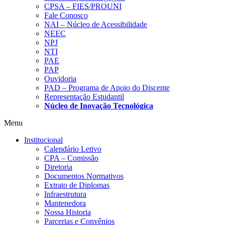
CPSA – FIES/PROUNI
Fale Conosco
NAI – Núcleo de Acessibilidade
NEEC
NPJ
NTI
PAE
PAP
Ouvidoria
PAD – Programa de Apoio do Discente
Representação Estudantil
Núcleo de Inovação Tecnológica
Menu
Institucional
Calendário Letivo
CPA – Comissão
Diretoria
Documentos Normativos
Extrato de Diplomas
Infraestrutura
Mantenedora
Nossa Historia
Parcerias e Convênios