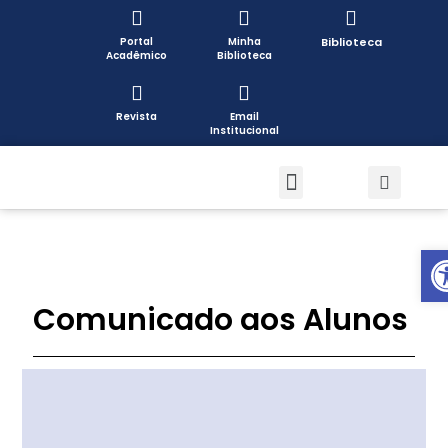
Portal
Minha
Biblioteca
Acadêmico
Biblioteca
Revista
Email
Institucional
Pós-graduação
Formas de Ingresso
Pesquisa e Extensão
Open toolbar
Comunicado aos Alunos