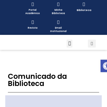
Portal
Minha
Biblioteca
Acadêmico
Biblioteca
Revista
Email
Institucional
Pós-graduação
Formas de Ingresso
Pesquisa e Extensão
Open toolbar
Comunicado da
Biblioteca