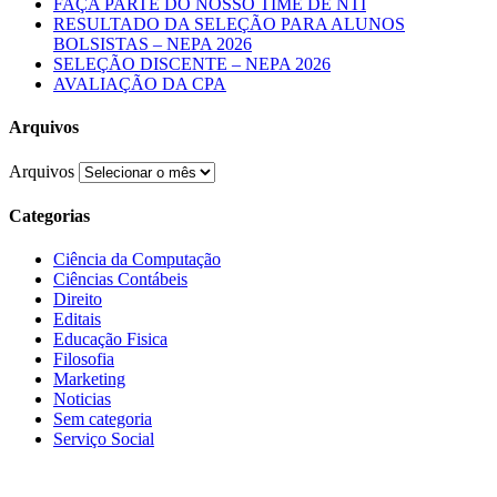
FAÇA PARTE DO NOSSO TIME DE NTI
RESULTADO DA SELEÇÃO PARA ALUNOS
BOLSISTAS – NEPA 2026
SELEÇÃO DISCENTE – NEPA 2026
AVALIAÇÃO DA CPA
Arquivos
Arquivos
Categorias
Ciência da Computação
Ciências Contábeis
Direito
Editais
Educação Fisica
Filosofia
Marketing
Noticias
Sem categoria
Serviço Social