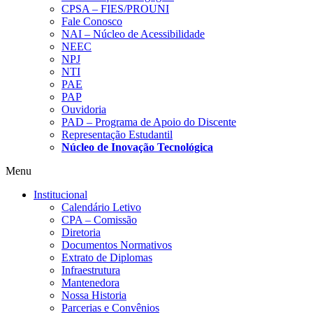
CPSA – FIES/PROUNI
Fale Conosco
NAI – Núcleo de Acessibilidade
NEEC
NPJ
NTI
PAE
PAP
Ouvidoria
PAD – Programa de Apoio do Discente
Representação Estudantil
Núcleo de Inovação Tecnológica
Menu
Institucional
Calendário Letivo
CPA – Comissão
Diretoria
Documentos Normativos
Extrato de Diplomas
Infraestrutura
Mantenedora
Nossa Historia
Parcerias e Convênios