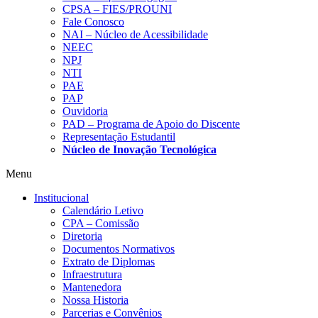
CPSA – FIES/PROUNI
Fale Conosco
NAI – Núcleo de Acessibilidade
NEEC
NPJ
NTI
PAE
PAP
Ouvidoria
PAD – Programa de Apoio do Discente
Representação Estudantil
Núcleo de Inovação Tecnológica
Menu
Institucional
Calendário Letivo
CPA – Comissão
Diretoria
Documentos Normativos
Extrato de Diplomas
Infraestrutura
Mantenedora
Nossa Historia
Parcerias e Convênios