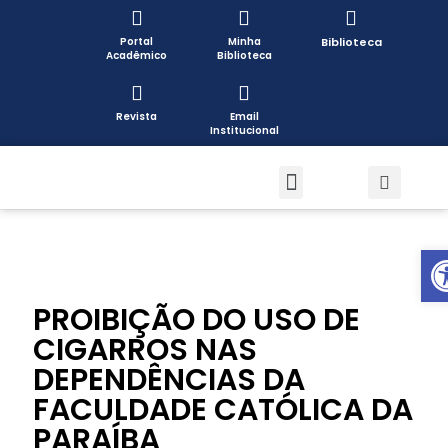
Portal
Minha
Biblioteca
Acadêmico
Biblioteca
Revista
Email
Institucional
Pós-graduação
Formas de Ingresso
Pesquisa e Extensão
Open toolbar
PROIBIÇÃO DO USO DE
CIGARROS NAS
DEPENDÊNCIAS DA
FACULDADE CATÓLICA DA
PARAÍBA