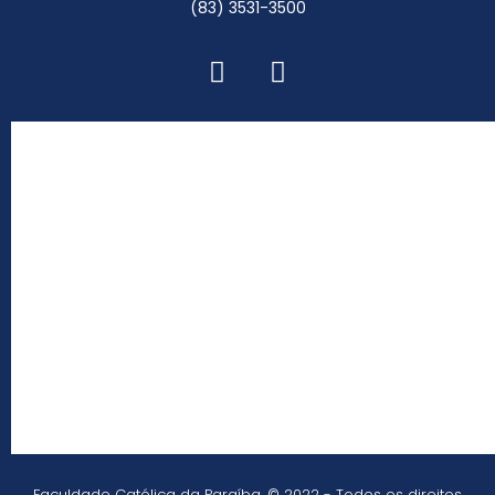
(83) 3531-3500
Faculdade Católica da Paraíba. © 2022 - Todos os direitos