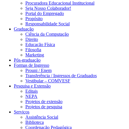
Procuradora Educacional Institucional
Seja Nosso Colaborador!
Portal do Empregado
Propósito
Responsabilidade Social
Graduação
Ciência da Computação
Direito
Educação Física
Filosofia
Marketing
Pós-graduação
Formas de Ingresso
Prouni / Enem
Transferência / Ingressos de Graduados
Vestibular – COMVESF
Pesquisa e Extensão
Editais
NEPA
Projetos de extensão
Projetos de pesquisa
Serviços
Assistência Social
Biblioteca
Coordenação Pedagógica