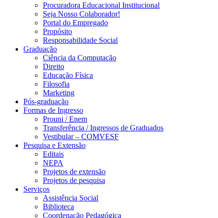
Procuradora Educacional Institucional
Seja Nosso Colaborador!
Portal do Empregado
Propósito
Responsabilidade Social
Graduação
Ciência da Computação
Direito
Educação Física
Filosofia
Marketing
Pós-graduação
Formas de Ingresso
Prouni / Enem
Transferência / Ingressos de Graduados
Vestibular – COMVESF
Pesquisa e Extensão
Editais
NEPA
Projetos de extensão
Projetos de pesquisa
Serviços
Assistência Social
Biblioteca
Coordenação Pedagógica