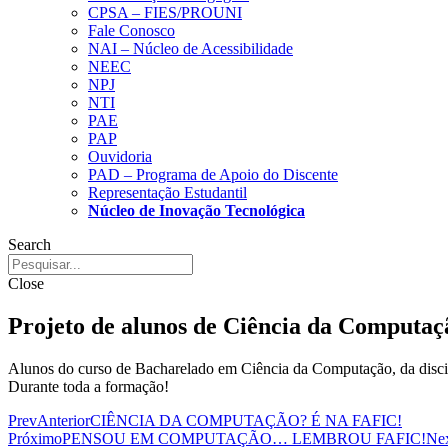
CPSA – FIES/PROUNI
Fale Conosco
NAI – Núcleo de Acessibilidade
NEEC
NPJ
NTI
PAE
PAP
Ouvidoria
PAD – Programa de Apoio do Discente
Representação Estudantil
Núcleo de Inovação Tecnológica
Search
Close
Projeto de alunos de Ciência da Computaç
Alunos do curso de Bacharelado em Ciência da Computação, da discip
Durante toda a formação!
Prev
Anterior
CIÊNCIA DA COMPUTAÇÃO? É NA FAFIC!
Próximo
PENSOU EM COMPUTAÇÃO… LEMBROU FAFIC!
Ne