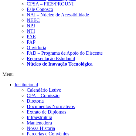
CPSA – FIES/PROUNI
Fale Conosco
NAI – Núcleo de Acessibilidade
NEEC
NPJ
NTI
PAE
PAP
Ouvidoria
PAD – Programa de Apoio do Discente
Representação Estudantil
Núcleo de Inovação Tecnológica
Menu
Institucional
Calendário Letivo
CPA – Comissão
Diretoria
Documentos Normativos
Extrato de Diplomas
Infraestrutura
Mantenedora
Nossa Historia
Parcerias e Convênios