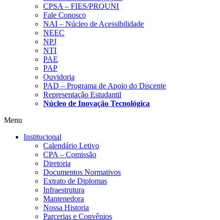
CPSA – FIES/PROUNI
Fale Conosco
NAI – Núcleo de Acessibilidade
NEEC
NPJ
NTI
PAE
PAP
Ouvidoria
PAD – Programa de Apoio do Discente
Representação Estudantil
Núcleo de Inovação Tecnológica
Menu
Institucional
Calendário Letivo
CPA – Comissão
Diretoria
Documentos Normativos
Extrato de Diplomas
Infraestrutura
Mantenedora
Nossa Historia
Parcerias e Convênios