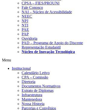
CPSA – FIES/PROUNI
Fale Conosco
NAI – Núcleo de Acessibilidade
NEEC
NPJ
NTI
PAE
PAP
Ouvidoria
PAD – Programa de Apoio do Discente
Representação Estudantil
Núcleo de Inovação Tecnológica
Menu
Institucional
Calendário Letivo
CPA – Comissão
Diretoria
Documentos Normativos
Extrato de Diplomas
Infraestrutura
Mantenedora
Nossa Historia
Parcerias e Convênios