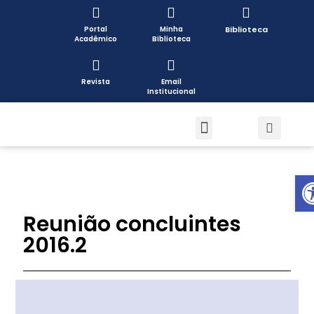
Portal
Minha
Biblioteca
Acadêmico
Biblioteca
Revista
Email
Institucional
Pós-graduação
Formas de Ingresso
Pesquisa e Extensão
Open toolbar
Reunião concluintes
2016.2