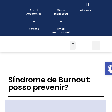
Portal
Minha
Biblioteca
Acadêmico
Biblioteca
Revista
Email
Institucional
Pós-graduação
Formas de Ingresso
Pesquisa e Extensão
Open toolbar
Síndrome de Burnout:
posso prevenir?