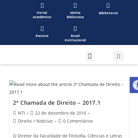
Portal
Minha
Biblioteca
Acadêmico
Biblioteca
Revista
Email
Institucional
Pós-graduação
Formas de Ingresso
Pesquisa e Extensão
Open toolbar
2ª Chamada de Direito – 2017.1
NTI
22 de dezembro de 2016
Direito
/
Noticias
0 Comentários
O Diretor da Faculdade de Filosofia, Ciências e Letras