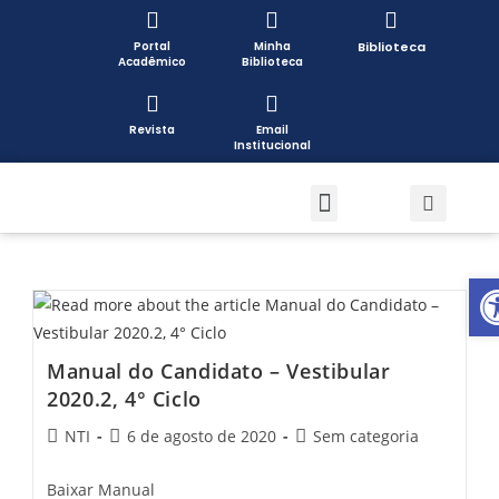
Portal
Minha
Biblioteca
Acadêmico
Biblioteca
Revista
Email
Institucional
Pós-graduação
Formas de Ingresso
Pesquisa e Extensão
Open toolbar
Manual do Candidato – Vestibular
2020.2, 4° Ciclo
NTI
6 de agosto de 2020
Sem categoria
Baixar Manual