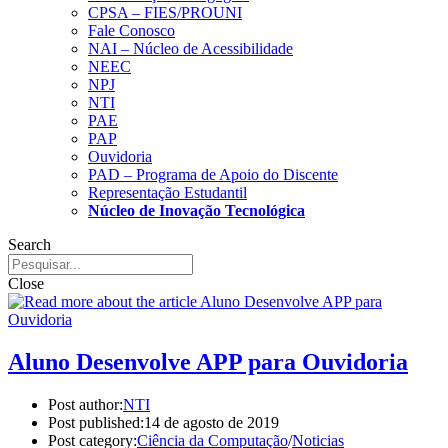
CPSA – FIES/PROUNI
Fale Conosco
NAI – Núcleo de Acessibilidade
NEEC
NPJ
NTI
PAE
PAP
Ouvidoria
PAD – Programa de Apoio do Discente
Representação Estudantil
Núcleo de Inovação Tecnológica
Search
Close
Aluno Desenvolve APP para Ouvidoria
Post author:
NTI
Post published:
14 de agosto de 2019
Post category:
Ciência da Computação
/
Noticias