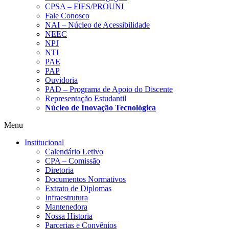
CPSA – FIES/PROUNI
Fale Conosco
NAI – Núcleo de Acessibilidade
NEEC
NPJ
NTI
PAE
PAP
Ouvidoria
PAD – Programa de Apoio do Discente
Representação Estudantil
Núcleo de Inovação Tecnológica
Menu
Institucional
Calendário Letivo
CPA – Comissão
Diretoria
Documentos Normativos
Extrato de Diplomas
Infraestrutura
Mantenedora
Nossa Historia
Parcerias e Convênios