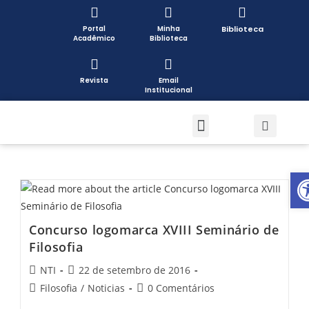
Portal
Minha
Biblioteca
Acadêmico
Biblioteca
Revista
Email
Institucional
Pós-graduação
Formas de Ingresso
Pesquisa e Extensão
Open toolbar
Concurso logomarca XVIII Seminário de
Filosofia
NTI
22 de setembro de 2016
Filosofia
/
Noticias
0 Comentários