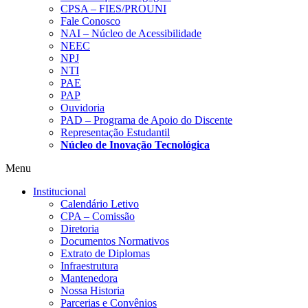
CPSA – FIES/PROUNI
Fale Conosco
NAI – Núcleo de Acessibilidade
NEEC
NPJ
NTI
PAE
PAP
Ouvidoria
PAD – Programa de Apoio do Discente
Representação Estudantil
Núcleo de Inovação Tecnológica
Menu
Institucional
Calendário Letivo
CPA – Comissão
Diretoria
Documentos Normativos
Extrato de Diplomas
Infraestrutura
Mantenedora
Nossa Historia
Parcerias e Convênios