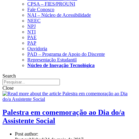
CPSA – FIES/PROUNI
Fale Conosco
NAI – Núcleo de Acessibilidade
NEEC
NPJ
NTI
PAE
PAP
Ouvidoria
PAD – Programa de Apoio do Discente
Representação Estudantil
Núcleo de Inovação Tecnológica
Search
Close
Palestra em comemoração ao Dia do/a
Assistente Social
Post author: