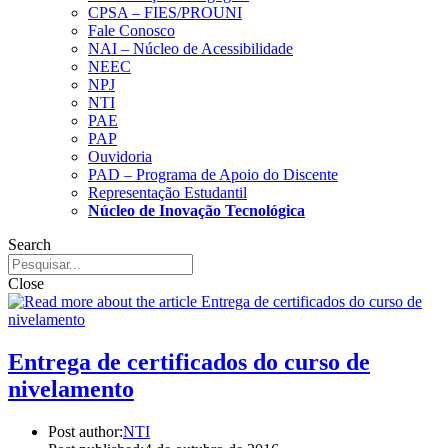
CPSA – FIES/PROUNI
Fale Conosco
NAI – Núcleo de Acessibilidade
NEEC
NPJ
NTI
PAE
PAP
Ouvidoria
PAD – Programa de Apoio do Discente
Representação Estudantil
Núcleo de Inovação Tecnológica
Search
Close
Entrega de certificados do curso de
nivelamento
Post author:
NTI