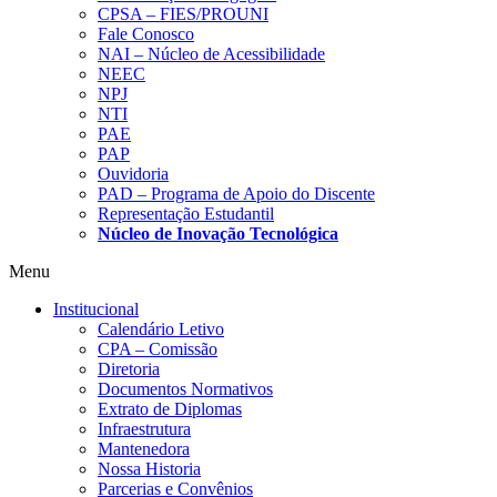
CPSA – FIES/PROUNI
Fale Conosco
NAI – Núcleo de Acessibilidade
NEEC
NPJ
NTI
PAE
PAP
Ouvidoria
PAD – Programa de Apoio do Discente
Representação Estudantil
Núcleo de Inovação Tecnológica
Menu
Institucional
Calendário Letivo
CPA – Comissão
Diretoria
Documentos Normativos
Extrato de Diplomas
Infraestrutura
Mantenedora
Nossa Historia
Parcerias e Convênios