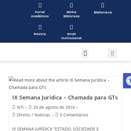
Portal
Minha
Biblioteca
Acadêmico
Biblioteca
Revista
Email
Institucional
Pós-graduação
Formas de Ingresso
Pesquisa e Extensão
Open toolbar
IX Semana Jurídica – Chamada para GTs
NTI
20 de agosto de 2016
Direito
/
Noticias
0 Comentários
IX SEMANA JURÍDICA “ESTADO, SOCIEDADE E