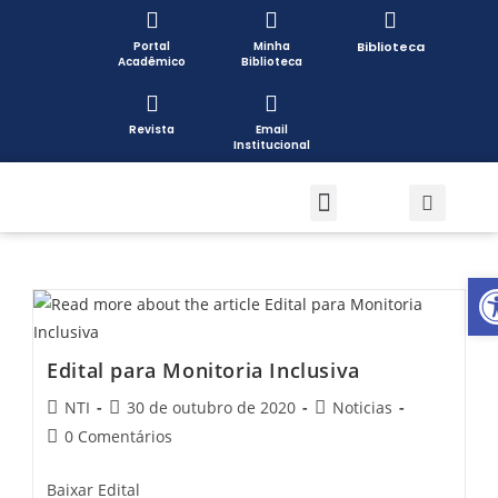
Portal
Minha
Biblioteca
Acadêmico
Biblioteca
Revista
Email
Institucional
Pós-graduação
Formas de Ingresso
Pesquisa e Extensão
Open toolbar
Edital para Monitoria Inclusiva
NTI
30 de outubro de 2020
Noticias
0 Comentários
Baixar Edital