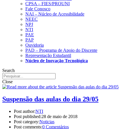
CPSA – FIES/PROUNI
Fale Conosco
NAI – Núcleo de Acessibilidade
NEEC
NPJ
NTI
PAE
PAP
Ouvidoria
PAD – Programa de Apoio do Discente
Representação Estudantil
Núcleo de Inovação Tecnológica
Search
Close
Suspensão das aulas do dia 29/05
Post author:
NTI
Post published:
28 de maio de 2018
Post category:
Noticias
Post comments:
0 Comentários