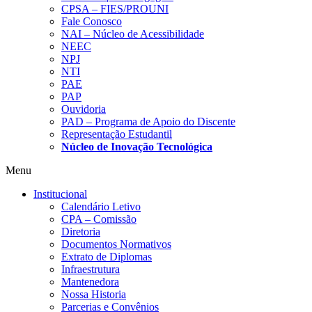
CPSA – FIES/PROUNI
Fale Conosco
NAI – Núcleo de Acessibilidade
NEEC
NPJ
NTI
PAE
PAP
Ouvidoria
PAD – Programa de Apoio do Discente
Representação Estudantil
Núcleo de Inovação Tecnológica
Menu
Institucional
Calendário Letivo
CPA – Comissão
Diretoria
Documentos Normativos
Extrato de Diplomas
Infraestrutura
Mantenedora
Nossa Historia
Parcerias e Convênios