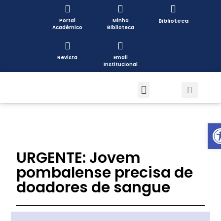
Portal
Minha
Biblioteca
Acadêmico
Biblioteca
Revista
Email
Institucional
Pós-graduação
Formas de Ingresso
Pesquisa e Extensão
Open toolbar
URGENTE: Jovem
pombalense precisa de
doadores de sangue