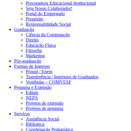
Procuradora Educacional Institucional
Seja Nosso Colaborador!
Portal do Empregado
Propósito
Responsabilidade Social
Graduação
Ciência da Computação
Direito
Educação Física
Filosofia
Marketing
Pós-graduação
Formas de Ingresso
Prouni / Enem
Transferência / Ingressos de Graduados
Vestibular – COMVESF
Pesquisa e Extensão
Editais
NEPA
Projetos de extensão
Projetos de pesquisa
Serviços
Assistência Social
Biblioteca
Coordenação Pedagógica