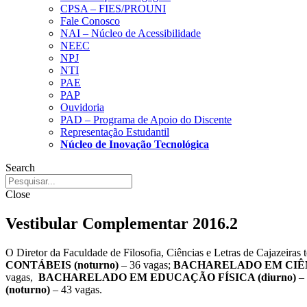
CPSA – FIES/PROUNI
Fale Conosco
NAI – Núcleo de Acessibilidade
NEEC
NPJ
NTI
PAE
PAP
Ouvidoria
PAD – Programa de Apoio do Discente
Representação Estudantil
Núcleo de Inovação Tecnológica
Search
Close
Vestibular Complementar 2016.2
O Diretor da Faculdade de Filosofia, Ciências e Letras de Cajazeiras
CONTÁBEIS (noturno)
– 36 vagas;
BACHARELADO EM CIÊN
vagas,
BACHARELADO EM EDUCAÇÃO FÍSICA (diurno)
– 
(noturno)
– 43 vagas.