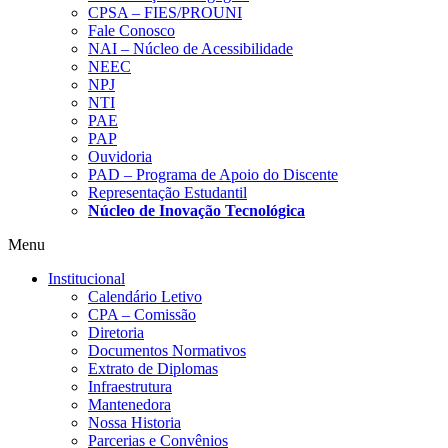
CPSA – FIES/PROUNI
Fale Conosco
NAI – Núcleo de Acessibilidade
NEEC
NPJ
NTI
PAE
PAP
Ouvidoria
PAD – Programa de Apoio do Discente
Representação Estudantil
Núcleo de Inovação Tecnológica
Menu
Institucional
Calendário Letivo
CPA – Comissão
Diretoria
Documentos Normativos
Extrato de Diplomas
Infraestrutura
Mantenedora
Nossa Historia
Parcerias e Convênios