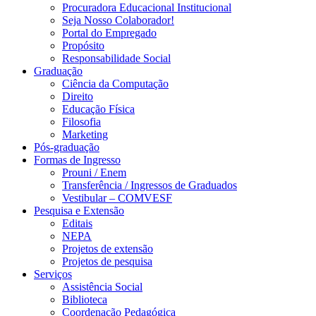
Procuradora Educacional Institucional
Seja Nosso Colaborador!
Portal do Empregado
Propósito
Responsabilidade Social
Graduação
Ciência da Computação
Direito
Educação Física
Filosofia
Marketing
Pós-graduação
Formas de Ingresso
Prouni / Enem
Transferência / Ingressos de Graduados
Vestibular – COMVESF
Pesquisa e Extensão
Editais
NEPA
Projetos de extensão
Projetos de pesquisa
Serviços
Assistência Social
Biblioteca
Coordenação Pedagógica