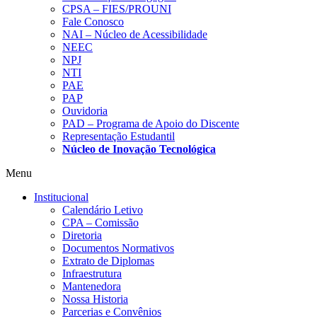
CPSA – FIES/PROUNI
Fale Conosco
NAI – Núcleo de Acessibilidade
NEEC
NPJ
NTI
PAE
PAP
Ouvidoria
PAD – Programa de Apoio do Discente
Representação Estudantil
Núcleo de Inovação Tecnológica
Menu
Institucional
Calendário Letivo
CPA – Comissão
Diretoria
Documentos Normativos
Extrato de Diplomas
Infraestrutura
Mantenedora
Nossa Historia
Parcerias e Convênios