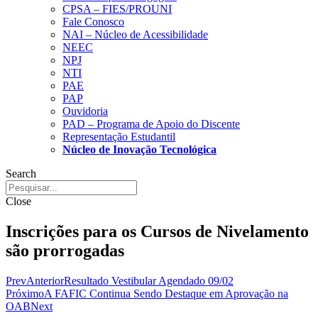
CPSA – FIES/PROUNI
Fale Conosco
NAI – Núcleo de Acessibilidade
NEEC
NPJ
NTI
PAE
PAP
Ouvidoria
PAD – Programa de Apoio do Discente
Representação Estudantil
Núcleo de Inovação Tecnológica
Search
Close
Inscrições para os Cursos de Nivelamento
são prorrogadas
Prev
Anterior
Resultado Vestibular Agendado 09/02
Próximo
A FAFIC Continua Sendo Destaque em Aprovação na
OAB
Next