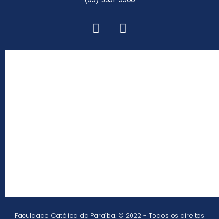
(83) 3531-3500
Faculdade Católica da Paraíba. © 2022 - Todos os direitos