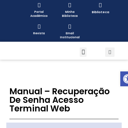
Portal
Minha
Biblioteca
Acadêmico
Biblioteca
Revista
Email
Institucional
Pós-graduação
Formas de Ingresso
Pesquisa e Extensão
Open toolbar
Manual – Recuperação
De Senha Acesso
Terminal Web