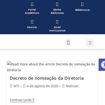
Portal
Minha
Biblioteca
Acadêmico
Biblioteca
Revista
Email
Institucional
Pós-graduação
Formas de Ingresso
Pesquisa e Extensão
Open toolbar
Decreto de nomeação da Diretoria
NTI
4 de agosto de 2020
Noticias
Continuar Lendo